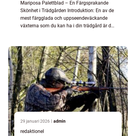
Mariposa Palettblad – En Färgsprakande
Skönhet i Trädgården Introduktion: En av de
mest färgglada och uppseendeväckande
växterna som du kan ha i din trädgård är det
populära mariposa palettbladet. Med dess
vackra bladverk och olika mönster är d...
29 januari 2026
admin
redaktionel