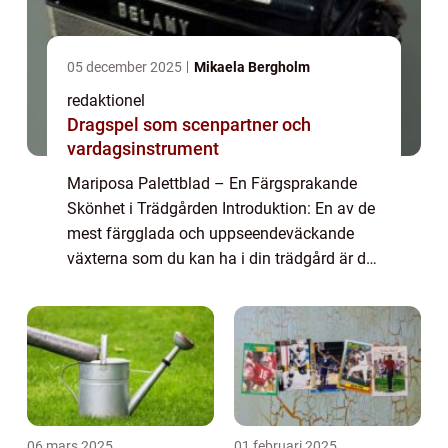
05 december 2025
Mikaela Bergholm
redaktionel
Dragspel som scenpartner och
vardagsinstrument
Mariposa Palettblad – En Färgsprakande
Skönhet i Trädgården Introduktion: En av de
mest färgglada och uppseendeväckande
växterna som du kan ha i din trädgård är det
populära mariposa palettbladet. Med dess
vackra bladverk och olika mönster är d...
06 mars 2025
01 februari 2025