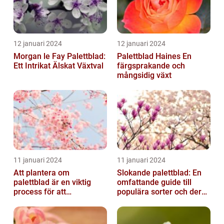
12 januari 2024
12 januari 2024
Morgan le Fay Palettblad:
Palettblad Haines En
Ett Intrikat Älskat Växtval
färgsprakande och
mångsidig växt
11 januari 2024
11 januari 2024
Att plantera om
Slokande palettblad: En
palettblad är en viktig
omfattande guide till
process för att
populära sorter och deras
säkerställa deras
vård
överlevnad och tillväxt...