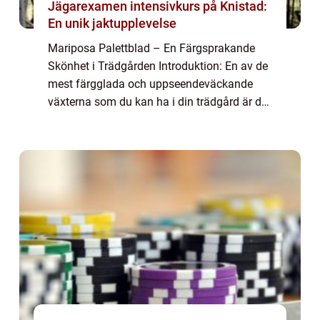
Jägarexamen intensivkurs på Knistad:
En unik jaktupplevelse
Mariposa Palettblad – En Färgsprakande
Skönhet i Trädgården Introduktion: En av de
mest färgglada och uppseendeväckande
växterna som du kan ha i din trädgård är det
populära mariposa palettbladet. Med dess
vackra bladverk och olika mönster är d...