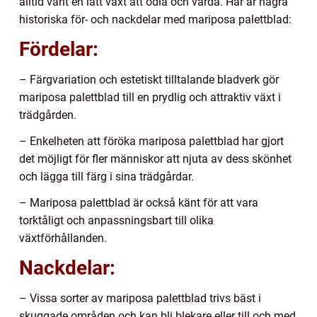
alltid varit en lätt växt att odla och vårda. Här är några
historiska för- och nackdelar med mariposa palettblad:
Fördelar:
– Färgvariation och estetiskt tilltalande bladverk gör
mariposa palettblad till en prydlig och attraktiv växt i
trädgården.
– Enkelheten att föröka mariposa palettblad har gjort
det möjligt för fler människor att njuta av dess skönhet
och lägga till färg i sina trädgårdar.
– Mariposa palettblad är också känt för att vara
torktåligt och anpassningsbart till olika
växtförhållanden.
Nackdelar:
– Vissa sorter av mariposa palettblad trivs bäst i
skuggade områden och kan bli blekare eller till och med