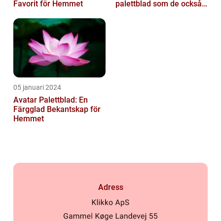
Favorit för Hemmet
palettblad som de också
kallas, är vackra och
färgglada växte...
05 januari 2024
Avatar Palettblad: En
Färgglad Bekantskap för
Hemmet
Adress