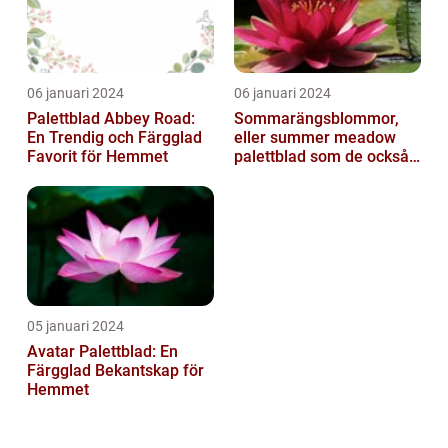
06 januari 2024
06 januari 2024
Palettblad Abbey Road:
Sommarängsblommor,
En Trendig och Färgglad
eller summer meadow
Favorit för Hemmet
palettblad som de också
kallas, är vackra och
färgglada växte...
05 januari 2024
Avatar Palettblad: En
Färgglad Bekantskap för
Hemmet