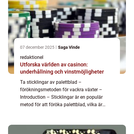
07 december 2025
Saga Vinde
redaktionel
Utforska världen av casinon:
underhållning och vinstmöjligheter
Ta sticklingar av palettblad –
förökningsmetoden för vackra växter –
Introduction – Sticklingar är en populär
metod för att föröka palettblad, vilka är
vackra och färgglada växter som finns i flera
olika sorter. I denna artikel komm...