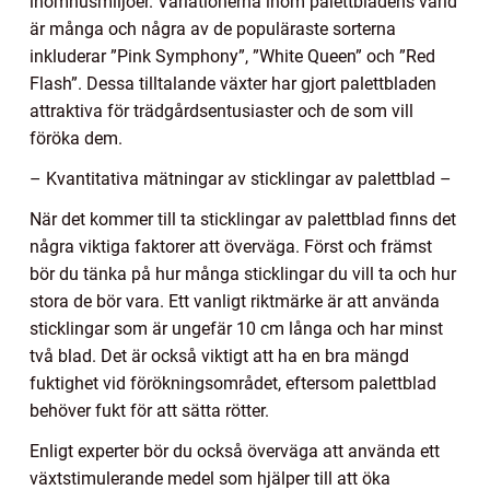
inomhusmiljöer. Variationerna inom palettbladens värld
är många och några av de populäraste sorterna
inkluderar ”Pink Symphony”, ”White Queen” och ”Red
Flash”. Dessa tilltalande växter har gjort palettbladen
attraktiva för trädgårdsentusiaster och de som vill
föröka dem.
– Kvantitativa mätningar av sticklingar av palettblad –
När det kommer till ta sticklingar av palettblad finns det
några viktiga faktorer att överväga. Först och främst
bör du tänka på hur många sticklingar du vill ta och hur
stora de bör vara. Ett vanligt riktmärke är att använda
sticklingar som är ungefär 10 cm långa och har minst
två blad. Det är också viktigt att ha en bra mängd
fuktighet vid förökningsområdet, eftersom palettblad
behöver fukt för att sätta rötter.
Enligt experter bör du också överväga att använda ett
växtstimulerande medel som hjälper till att öka