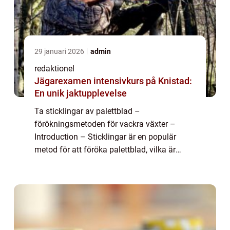
29 januari 2026
admin
redaktionel
Jägarexamen intensivkurs på Knistad:
En unik jaktupplevelse
Ta sticklingar av palettblad –
förökningsmetoden för vackra växter –
Introduction – Sticklingar är en populär
metod för att föröka palettblad, vilka är
vackra och färgglada växter som finns i flera
olika sorter. I denna artikel komm...