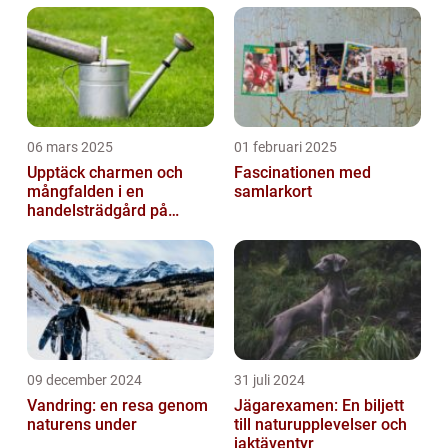
olika sorter. I denna artikel komm...
06 mars 2025
01 februari 2025
Upptäck charmen och
Fascinationen med
mångfalden i en
samlarkort
handelsträdgård på
Österlen
09 december 2024
31 juli 2024
Vandring: en resa genom
Jägarexamen: En biljett
naturens under
till naturupplevelser och
jaktäventyr