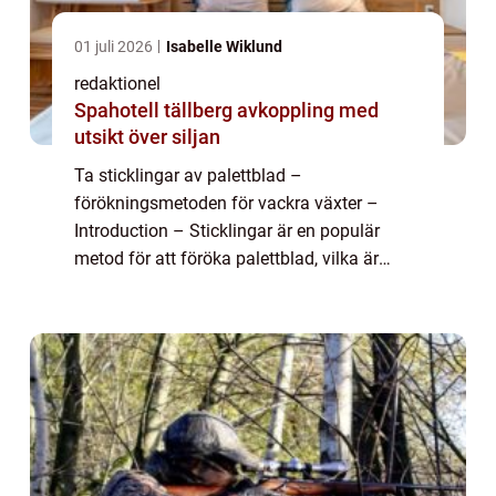
01 juli 2026
Isabelle Wiklund
redaktionel
Spahotell tällberg avkoppling med
utsikt över siljan
Ta sticklingar av palettblad –
förökningsmetoden för vackra växter –
Introduction – Sticklingar är en populär
metod för att föröka palettblad, vilka är
vackra och färgglada växter som finns i flera
olika sorter. I denna artikel komm...