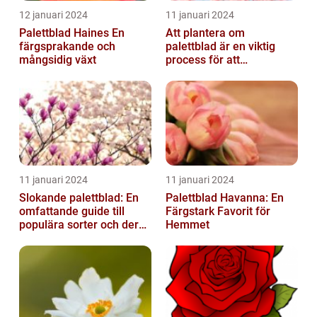
12 januari 2024
11 januari 2024
Palettblad Haines En
Att plantera om
färgsprakande och
palettblad är en viktig
mångsidig växt
process för att
säkerställa deras
överlevnad och tillväxt...
11 januari 2024
11 januari 2024
Slokande palettblad: En
Palettblad Havanna: En
omfattande guide till
Färgstark Favorit för
populära sorter och deras
Hemmet
vård