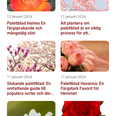
12 januari 2024
11 januari 2024
Palettblad Haines En
Att plantera om
färgsprakande och
palettblad är en viktig
mångsidig växt
process för att
säkerställa deras
överlevnad och tillväxt...
11 januari 2024
11 januari 2024
Slokande palettblad: En
Palettblad Havanna: En
omfattande guide till
Färgstark Favorit för
populära sorter och deras
Hemmet
vård