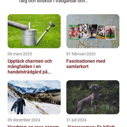
färg och struktur i trädgårdar och
heminredning. Med sina unika
bladstrukturer och färgspektrum har solero
palett...
06 mars 2025
01 februari 2025
Upptäck charmen och
Fascinationen med
mångfalden i en
samlarkort
handelsträdgård på
Österlen
09 december 2024
31 juli 2024