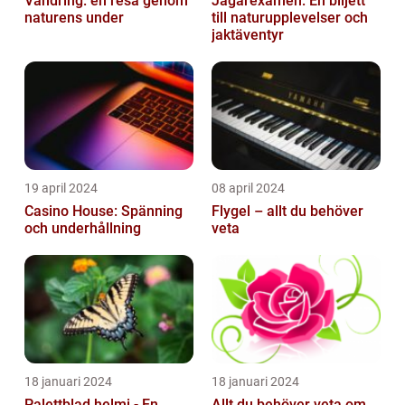
Vandring: en resa genom
Jägarexamen: En biljett
naturens under
till naturupplevelser och
jaktäventyr
19 april 2024
08 april 2024
Casino House: Spänning
Flygel – allt du behöver
och underhållning
veta
18 januari 2024
18 januari 2024
Palettblad helmi - En
Allt du behöver veta om