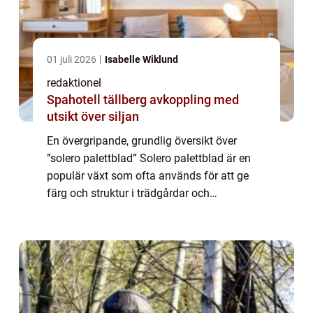
01 juli 2026
Isabelle Wiklund
redaktionel
Spahotell tällberg avkoppling med
utsikt över siljan
En övergripande, grundlig översikt över
”solero palettblad” Solero palettblad är en
populär växt som ofta används för att ge
färg och struktur i trädgårdar och
heminredning. Med sina unika
bladstrukturer och färgspektrum har solero
palett...