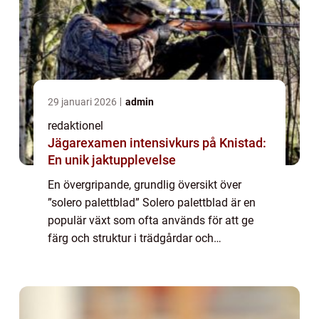
29 januari 2026
admin
redaktionel
Jägarexamen intensivkurs på Knistad:
En unik jaktupplevelse
En övergripande, grundlig översikt över
”solero palettblad” Solero palettblad är en
populär växt som ofta används för att ge
färg och struktur i trädgårdar och
heminredning. Med sina unika
bladstrukturer och färgspektrum har solero
palett...