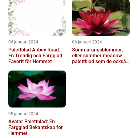
06 januari 2024
06 januari 2024
Palettblad Abbey Road:
Sommarängsblommor,
En Trendig och Färgglad
eller summer meadow
Favorit för Hemmet
palettblad som de också
kallas, är vackra och
färgglada växte...
05 januari 2024
Avatar Palettblad: En
Färgglad Bekantskap för
Hemmet