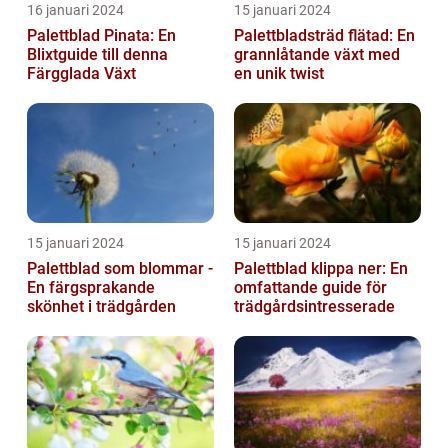
16 januari 2024
15 januari 2024
Palettblad Pinata: En
Palettbladsträd flätad: En
Blixtguide till denna
grannlåtande växt med
Färgglada Växt
en unik twist
15 januari 2024
15 januari 2024
Palettblad som blommar -
Palettblad klippa ner: En
En färgsprakande
omfattande guide för
skönhet i trädgården
trädgårdsintresserade