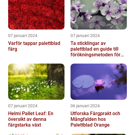
07 januari 2024
07 januari 2024
Varför tappar palettblad
Ta sticklingar av
färg
palettblad en guide till
förökningsmetoden för
vackra växter
07 januari 2024
06 januari 2024
Helmi Pallet Leaf: En
Utforska Färgprakt och
översikt av denna
Mångfalden hos
färgstarka växt
Palettblad Orange