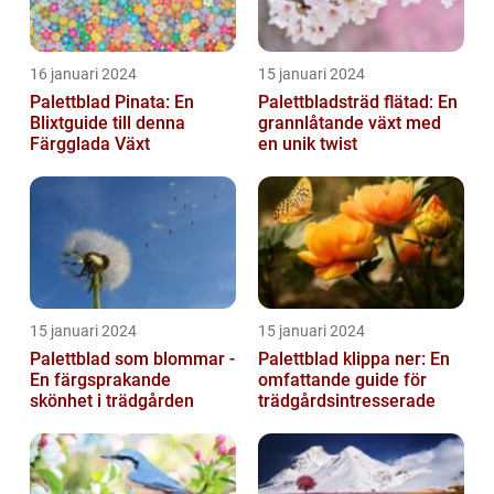
16 januari 2024
15 januari 2024
Palettblad Pinata: En
Palettbladsträd flätad: En
Blixtguide till denna
grannlåtande växt med
Färgglada Växt
en unik twist
15 januari 2024
15 januari 2024
Palettblad som blommar -
Palettblad klippa ner: En
En färgsprakande
omfattande guide för
skönhet i trädgården
trädgårdsintresserade