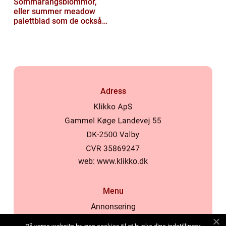
Sommarängsblommor,
eller summer meadow
palettblad som de också
kallas, är vackra och
färgglada växte...
Adress
web:
www.klikko.dk
Menu
Annonsering
Om oss