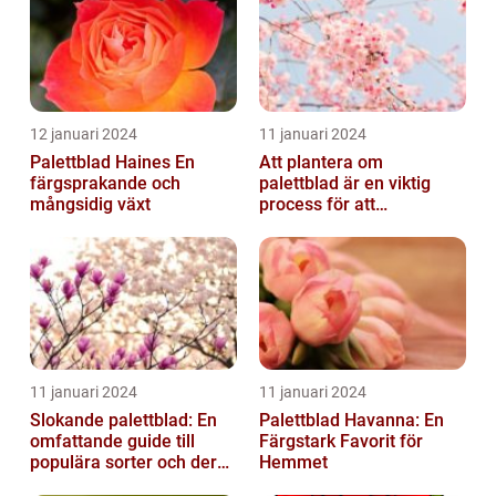
12 januari 2024
11 januari 2024
Palettblad Haines En
Att plantera om
färgsprakande och
palettblad är en viktig
mångsidig växt
process för att
säkerställa deras
överlevnad och tillväxt...
11 januari 2024
11 januari 2024
Slokande palettblad: En
Palettblad Havanna: En
omfattande guide till
Färgstark Favorit för
populära sorter och deras
Hemmet
vård