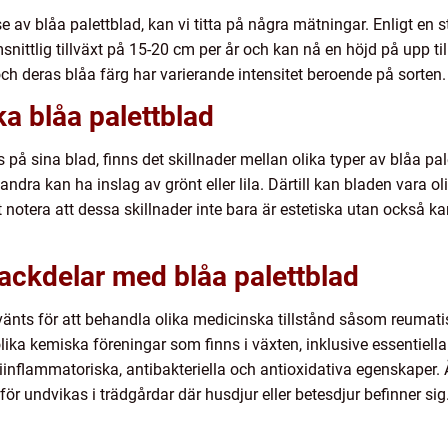
se av blåa palettblad, kan vi titta på några mätningar. Enligt en 
snittlig tillväxt på 15-20 cm per år och kan nå en höjd på upp ti
ch deras blåa färg har varierande intensitet beroende på sorten.
ka blåa palettblad
s på sina blad, finns det skillnader mellan olika typer av blåa pa
ndra kan ha inslag av grönt eller lila. Därtill kan bladen vara oli
att notera att dessa skillnader inte bara är estetiska utan också 
nackdelar med blåa palettblad
nvänts för att behandla olika medicinska tillstånd såsom reumat
ka kemiska föreningar som finns i växten, inklusive essentiella o
iinflammatoriska, antibakteriella och antioxidativa egenskaper.
rför undvikas i trädgårdar där husdjur eller betesdjur befinner sig