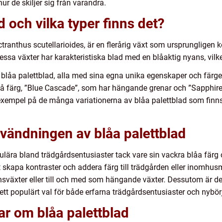
r de skiljer sig från varandra.
d och vilka typer finns det?
tranthus scutellarioides, är en flerårig växt som ursprungligen
essa växter har karakteristiska blad med en blåaktig nyans, vil
 av blåa palettblad, alla med sina egna unika egenskaper och färge
blå färg, ”Blue Cascade”, som har hängande grenar och ”Sapphir
exempel på de många variationerna av blåa palettblad som finns 
vändningen av blåa palettblad
opulära bland trädgårdsentusiaster tack vare sin vackra blåa fä
skapa kontraster och addera färg till trädgården eller inomhusmi
äxter eller till och med som hängande växter. Dessutom är de l
 ett populärt val för både erfarna trädgårdsentusiaster och nybör
ar om blåa palettblad