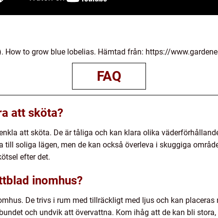
. How to grow blue lobelias. Hämtad från: https://www.gardene
FAQ
ra att sköta?
vt enkla att sköta. De är tåliga och kan klara olika väderförhålla
 till soliga lägen, men de kan också överleva i skuggiga områden
tsel efter det.
ettblad inomhus?
omhus. De trivs i rum med tillräckligt med ljus och kan placeras n
lbundet och undvik att övervattna. Kom ihåg att de kan bli stora, så