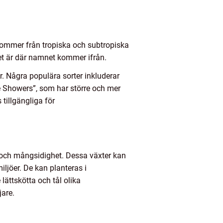
 kommer från tropiska och subtropiska
ket är där namnet kommer ifrån.
r. Några populära sorter inkluderar
e Showers”, som har större och mer
tillgängliga för
rg och mångsidighet. Dessa växter kan
ljöer. De kan planteras i
ättskötta och tål olika
jare.