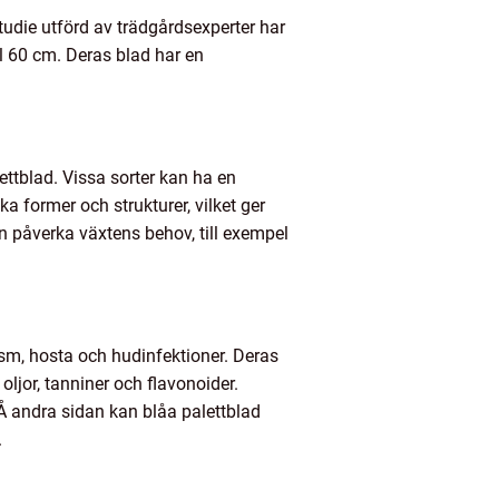
studie utförd av trädgårdsexperter har
ll 60 cm. Deras blad har en
lettblad. Vissa sorter kan ha en
ka former och strukturer, vilket ger
kan påverka växtens behov, till exempel
ism, hosta och hudinfektioner. Deras
ljor, tanniner och flavonoider.
 Å andra sidan kan blåa palettblad
.