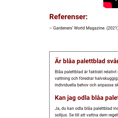
Referenser:
– Gardeners’ World Magazine. (2021)
Är blåa palettblad svå
Blåa palettblad är faktiskt relati
vattning och föredrar halvskuggiga
individuella behov och anpassa skö
Kan jag odla blåa pal
Ja, du kan odla blåa palettblad in
solljus. Se till att vattna dem rege