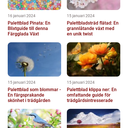
16 januari 2024
15 januari 2024
Palettblad Pinata: En
Palettbladsträd flätad: En
Blixtguide till denna
grannlåtande växt med
Färgglada Växt
en unik twist
15 januari 2024
15 januari 2024
Palettblad som blommar -
Palettblad klippa ner: En
En färgsprakande
omfattande guide för
skönhet i trädgården
trädgårdsintresserade