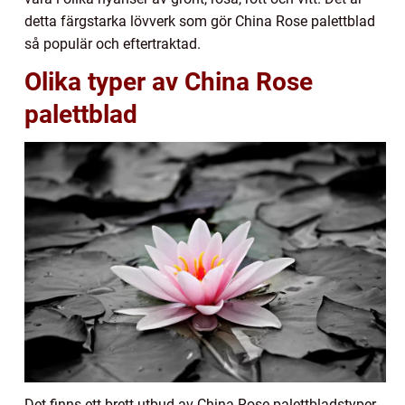
detta färgstarka lövverk som gör China Rose palettblad
så populär och eftertraktad.
Olika typer av China Rose
palettblad
Det finns ett brett utbud av China Rose palettbladstyper