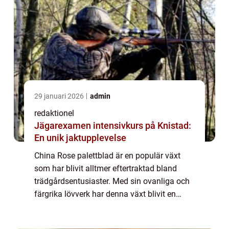
29 januari 2026
admin
redaktionel
Jägarexamen intensivkurs på Knistad:
En unik jaktupplevelse
China Rose palettblad är en populär växt
som har blivit alltmer eftertraktad bland
trädgårdsentusiaster. Med sin ovanliga och
färgrika lövverk har denna växt blivit en
favorit för att skapa intressanta och
iögonfallande trädgårdskompositioner. I