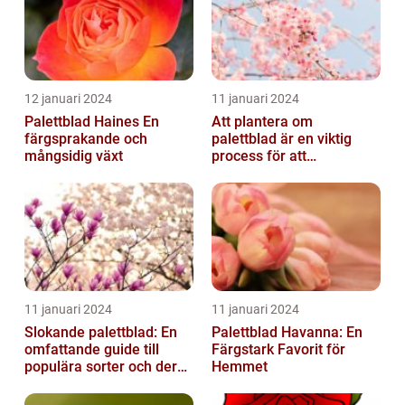
12 januari 2024
11 januari 2024
Palettblad Haines En
Att plantera om
färgsprakande och
palettblad är en viktig
mångsidig växt
process för att
säkerställa deras
överlevnad och tillväxt...
11 januari 2024
11 januari 2024
Slokande palettblad: En
Palettblad Havanna: En
omfattande guide till
Färgstark Favorit för
populära sorter och deras
Hemmet
vård