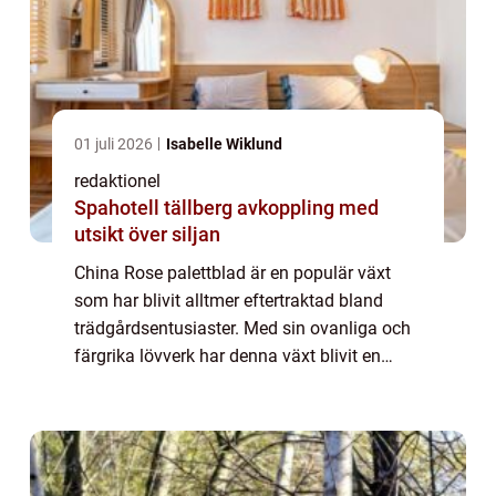
01 juli 2026
Isabelle Wiklund
redaktionel
Spahotell tällberg avkoppling med
utsikt över siljan
China Rose palettblad är en populär växt
som har blivit alltmer eftertraktad bland
trädgårdsentusiaster. Med sin ovanliga och
färgrika lövverk har denna växt blivit en
favorit för att skapa intressanta och
iögonfallande trädgårdskompositioner. I
denn...