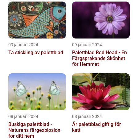
09 januari 2024
09 januari 2024
Ta stickling av palettblad
Palettblad Red Head - En
Färgsprakande Skönhet
för Hemmet
08 januari 2024
08 januari 2024
Buskiga palettblad -
Är palettblad giftig för
Naturens färgexplosion
katt
för ditt hem