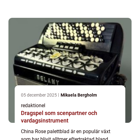
favorit för att skapa intressanta och
iögonfallande trädgårdskompositioner. I
denn...
05 december 2025
Mikaela Bergholm
redaktionel
Dragspel som scenpartner och
vardagsinstrument
China Rose palettblad är en populär växt
som har blivit alltmer eftertraktad bland