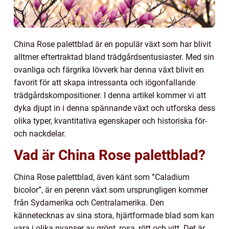
China Rose palettblad är en populär växt som har blivit
alltmer eftertraktad bland trädgårdsentusiaster. Med sin
ovanliga och färgrika lövverk har denna växt blivit en
favorit för att skapa intressanta och iögonfallande
trädgårdskompositioner. I denna artikel kommer vi att
dyka djupt in i denna spännande växt och utforska dess
olika typer, kvantitativa egenskaper och historiska för-
och nackdelar.
Vad är China Rose palettblad?
China Rose palettblad, även känt som ”Caladium
bicolor”, är en perenn växt som ursprungligen kommer
från Sydamerika och Centralamerika. Den
kännetecknas av sina stora, hjärtformade blad som kan
vara i olika nyanser av grönt, rosa, rött och vitt. Det är