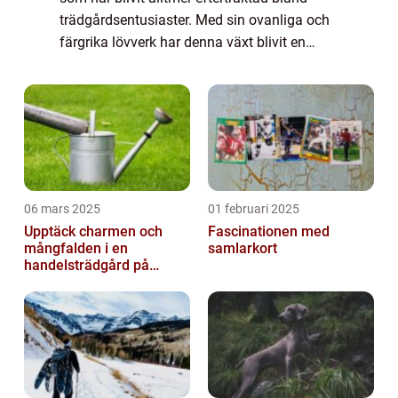
trädgårdsentusiaster. Med sin ovanliga och
färgrika lövverk har denna växt blivit en
favorit för att skapa intressanta och
iögonfallande trädgårdskompositioner. I
denn...
06 mars 2025
01 februari 2025
Upptäck charmen och
Fascinationen med
mångfalden i en
samlarkort
handelsträdgård på
Österlen