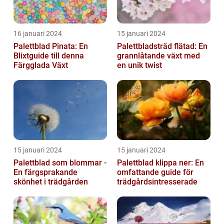
16 januari 2024
15 januari 2024
Palettblad Pinata: En
Palettbladsträd flätad: En
Blixtguide till denna
grannlåtande växt med
Färgglada Växt
en unik twist
15 januari 2024
15 januari 2024
Palettblad som blommar -
Palettblad klippa ner: En
En färgsprakande
omfattande guide för
skönhet i trädgården
trädgårdsintresserade