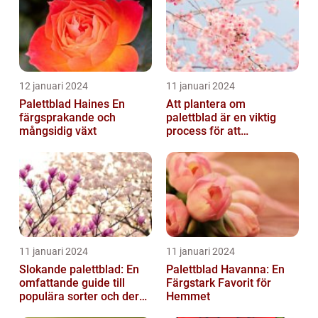
12 januari 2024
11 januari 2024
Palettblad Haines En
Att plantera om
färgsprakande och
palettblad är en viktig
mångsidig växt
process för att
säkerställa deras
överlevnad och tillväxt...
11 januari 2024
11 januari 2024
Slokande palettblad: En
Palettblad Havanna: En
omfattande guide till
Färgstark Favorit för
populära sorter och deras
Hemmet
vård