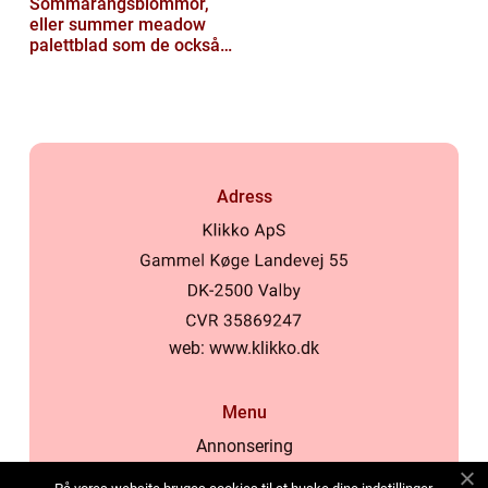
Sommarängsblommor,
eller summer meadow
palettblad som de också
kallas, är vackra och
färgglada växte...
Adress
web:
www.klikko.dk
Menu
Annonsering
Om oss