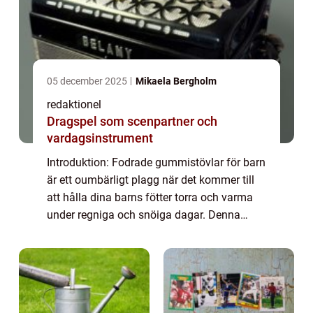
05 december 2025
Mikaela Bergholm
redaktionel
Dragspel som scenpartner och
vardagsinstrument
Introduktion: Fodrade gummistövlar för barn
är ett oumbärligt plagg när det kommer till
att hålla dina barns fötter torra och varma
under regniga och snöiga dagar. Denna
artikel kommer att ge en grundlig översikt av
fodrade gummistövlar för barn samt...