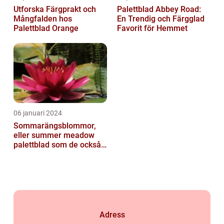
Utforska Färgprakt och
Palettblad Abbey Road:
Mångfalden hos
En Trendig och Färgglad
Palettblad Orange
Favorit för Hemmet
06 januari 2024
Sommarängsblommor,
eller summer meadow
palettblad som de också
kallas, är vackra och
färgglada växte...
Adress