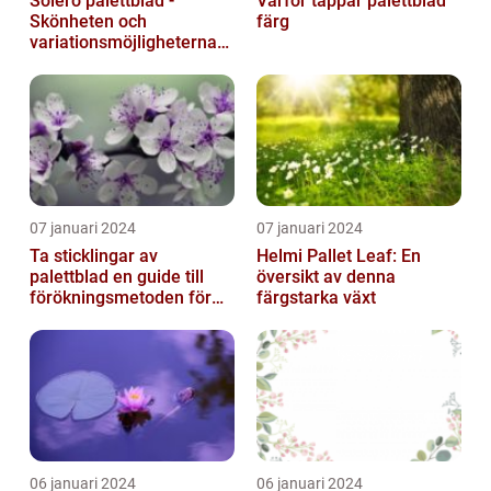
Solero palettblad -
Varför tappar palettblad
Skönheten och
färg
variationsmöjligheterna
för ditt hem
07 januari 2024
07 januari 2024
Ta sticklingar av
Helmi Pallet Leaf: En
palettblad en guide till
översikt av denna
förökningsmetoden för
färgstarka växt
vackra växter
06 januari 2024
06 januari 2024