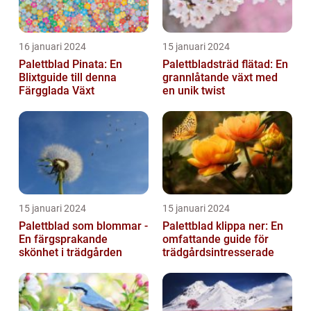
16 januari 2024
15 januari 2024
Palettblad Pinata: En
Palettbladsträd flätad: En
Blixtguide till denna
grannlåtande växt med
Färgglada Växt
en unik twist
15 januari 2024
15 januari 2024
Palettblad som blommar -
Palettblad klippa ner: En
En färgsprakande
omfattande guide för
skönhet i trädgården
trädgårdsintresserade