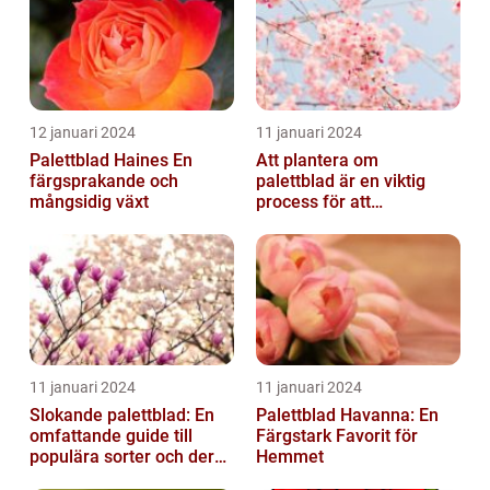
12 januari 2024
11 januari 2024
Palettblad Haines En
Att plantera om
färgsprakande och
palettblad är en viktig
mångsidig växt
process för att
säkerställa deras
överlevnad och tillväxt...
11 januari 2024
11 januari 2024
Slokande palettblad: En
Palettblad Havanna: En
omfattande guide till
Färgstark Favorit för
populära sorter och deras
Hemmet
vård