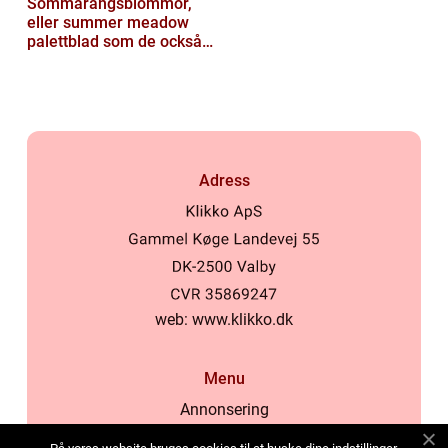
Sommarängsblommor,
eller summer meadow
palettblad som de också
kallas, är vackra och
färgglada växte...
Adress
web:
www.klikko.dk
Menu
Annonsering
Om oss