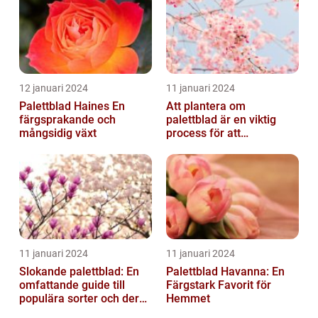
12 januari 2024
11 januari 2024
Palettblad Haines En
Att plantera om
färgsprakande och
palettblad är en viktig
mångsidig växt
process för att
säkerställa deras
överlevnad och tillväxt...
11 januari 2024
11 januari 2024
Slokande palettblad: En
Palettblad Havanna: En
omfattande guide till
Färgstark Favorit för
populära sorter och deras
Hemmet
vård