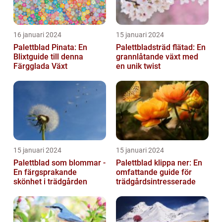
16 januari 2024
15 januari 2024
Palettblad Pinata: En
Palettbladsträd flätad: En
Blixtguide till denna
grannlåtande växt med
Färgglada Växt
en unik twist
15 januari 2024
15 januari 2024
Palettblad som blommar -
Palettblad klippa ner: En
En färgsprakande
omfattande guide för
skönhet i trädgården
trädgårdsintresserade