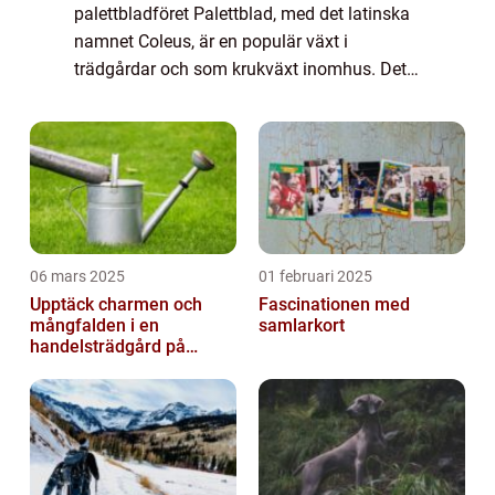
palettbladföret Palettblad, med det latinska
namnet Coleus, är en populär växt i
trädgårdar och som krukväxt inomhus. Det
som gör dessa växter så attraktiva är deras
vackra och färgrika bladverk. Palettblad
kom...
06 mars 2025
01 februari 2025
Upptäck charmen och
Fascinationen med
mångfalden i en
samlarkort
handelsträdgård på
Österlen