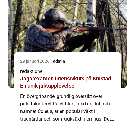
29 januari 2026
admin
redaktionel
Jägarexamen intensivkurs på Knistad:
En unik jaktupplevelse
En övergripande, grundlig översikt över
palettbladföret Palettblad, med det latinska
namnet Coleus, är en populär växt i
trädgårdar och som krukväxt inomhus. Det
som gör dessa växter så attraktiva är deras
vackra och färgrika bladverk. Palettblad