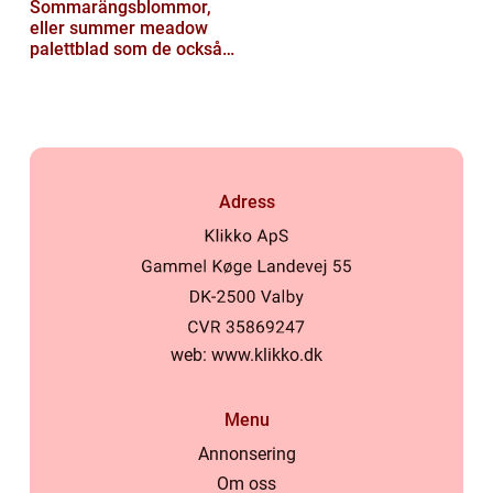
Sommarängsblommor,
eller summer meadow
palettblad som de också
kallas, är vackra och
färgglada växte...
Adress
web:
www.klikko.dk
Menu
Annonsering
Om oss