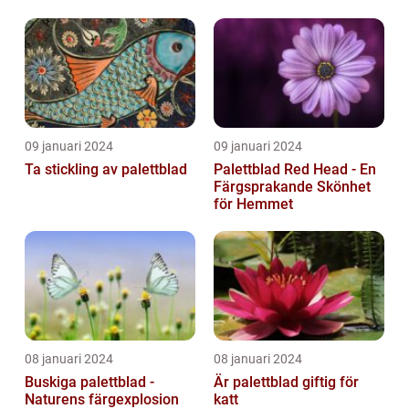
09 januari 2024
09 januari 2024
Ta stickling av palettblad
Palettblad Red Head - En
Färgsprakande Skönhet
för Hemmet
08 januari 2024
08 januari 2024
Buskiga palettblad -
Är palettblad giftig för
Naturens färgexplosion
katt