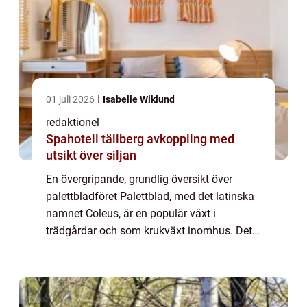
01 juli 2026
Isabelle Wiklund
redaktionel
Spahotell tällberg avkoppling med
utsikt över siljan
En övergripande, grundlig översikt över
palettbladföret Palettblad, med det latinska
namnet Coleus, är en populär växt i
trädgårdar och som krukväxt inomhus. Det
som gör dessa växter så attraktiva är deras
vackra och färgrika bladverk. Palettblad
kom...