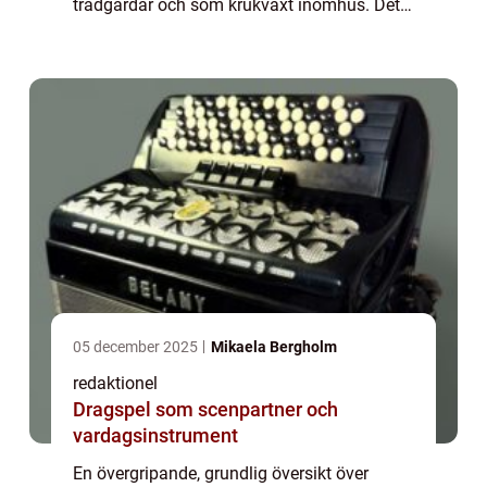
trädgårdar och som krukväxt inomhus. Det
som gör dessa växter så attraktiva är deras
vackra och färgrika bladverk. Palettblad
kom...
05 december 2025
Mikaela Bergholm
redaktionel
Dragspel som scenpartner och
vardagsinstrument
En övergripande, grundlig översikt över