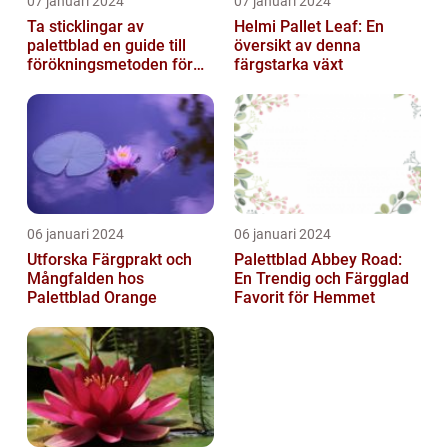
07 januari 2024
07 januari 2024
Ta sticklingar av
Helmi Pallet Leaf: En
palettblad en guide till
översikt av denna
förökningsmetoden för
färgstarka växt
vackra växter
06 januari 2024
06 januari 2024
Utforska Färgprakt och
Palettblad Abbey Road:
Mångfalden hos
En Trendig och Färgglad
Palettblad Orange
Favorit för Hemmet