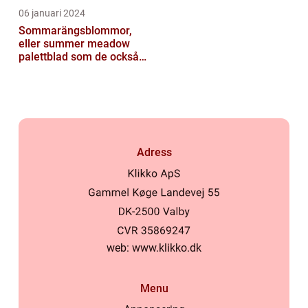
06 januari 2024
Sommarängsblommor,
eller summer meadow
palettblad som de också
kallas, är vackra och
färgglada växte...
Adress
web:
www.klikko.dk
Menu