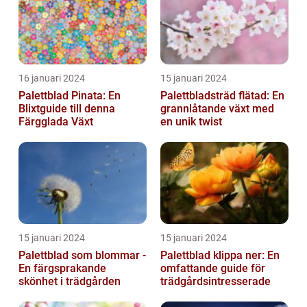
16 januari 2024
15 januari 2024
Palettblad Pinata: En
Palettbladsträd flätad: En
Blixtguide till denna
grannlåtande växt med
Färgglada Växt
en unik twist
15 januari 2024
15 januari 2024
Palettblad som blommar -
Palettblad klippa ner: En
En färgsprakande
omfattande guide för
skönhet i trädgården
trädgårdsintresserade