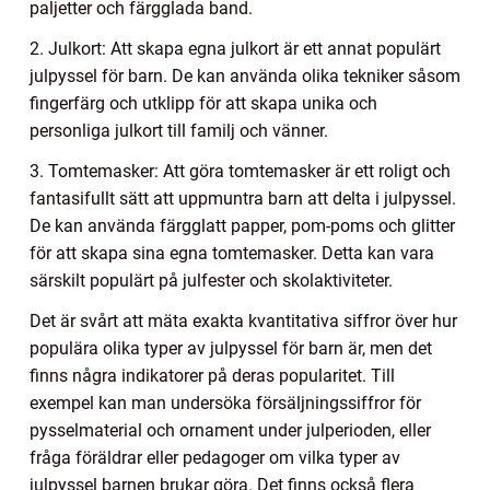
paljetter och färgglada band.
2. Julkort: Att skapa egna julkort är ett annat populärt
julpyssel för barn. De kan använda olika tekniker såsom
fingerfärg och utklipp för att skapa unika och
personliga julkort till familj och vänner.
3. Tomtemasker: Att göra tomtemasker är ett roligt och
fantasifullt sätt att uppmuntra barn att delta i julpyssel.
De kan använda färgglatt papper, pom-poms och glitter
för att skapa sina egna tomtemasker. Detta kan vara
särskilt populärt på julfester och skolaktiviteter.
Det är svårt att mäta exakta kvantitativa siffror över hur
populära olika typer av julpyssel för barn är, men det
finns några indikatorer på deras popularitet. Till
exempel kan man undersöka försäljningssiffror för
pysselmaterial och ornament under julperioden, eller
fråga föräldrar eller pedagoger om vilka typer av
julpyssel barnen brukar göra. Det finns också flera