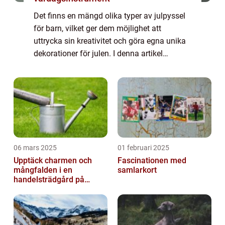
Det finns en mängd olika typer av julpyssel
för barn, vilket ger dem möjlighet att
uttrycka sin kreativitet och göra egna unika
dekorationer för julen. I denna artikel
kommer vi att utforska och presentera olika
typer av julpyssel för barn, kvantitat...
06 mars 2025
01 februari 2025
Upptäck charmen och
Fascinationen med
mångfalden i en
samlarkort
handelsträdgård på
Österlen