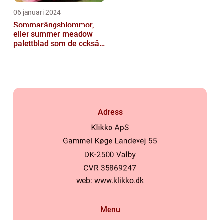
06 januari 2024
Sommarängsblommor,
eller summer meadow
palettblad som de också
kallas, är vackra och
färgglada växte...
Adress
web:
www.klikko.dk
Menu