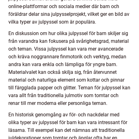
online-plattformar och sociala medier där barn och
föräldrar delar sina julpysselprojekt, vilket ger en bild av
vilka typer av julpyssel som är populära.
En diskussion om hur olika julpyssel för barn skiljer sig
från varandra kan fokusera på svårighetsgrad, material
och teman. Vissa julpyssel kan vara mer avancerade
och kräva noggrannare finmotorik och verktyg, medan
andra kan vara enkla och lämpliga för yngre barn.
Materialvalet kan också skilja sig, från återvunnet
material och naturliga element som kottar och pinnar
till färgglada papper och glitter. Teman för julpyssel kan
vara allt från traditionella julmotiv som tomtar och
renar till mer moderna eller personliga teman.
En historisk genomgång av för- och nackdelar med
olika typer av julpyssel för barn kan vara intressant för
läsarna. Till exempel kan det nämnas att traditionella
juldekorationer som tomtar och änglar ofta har en