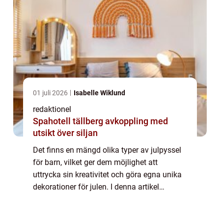
01 juli 2026
Isabelle Wiklund
redaktionel
Spahotell tällberg avkoppling med
utsikt över siljan
Det finns en mängd olika typer av julpyssel
för barn, vilket ger dem möjlighet att
uttrycka sin kreativitet och göra egna unika
dekorationer för julen. I denna artikel
kommer vi att utforska och presentera olika
typer av julpyssel för barn, kvantitat...