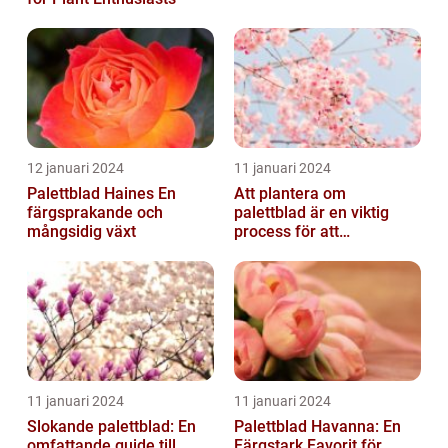
12 januari 2024
11 januari 2024
Palettblad Haines En
Att plantera om
färgsprakande och
palettblad är en viktig
mångsidig växt
process för att
säkerställa deras
överlevnad och tillväxt...
11 januari 2024
11 januari 2024
Slokande palettblad: En
Palettblad Havanna: En
omfattande guide till
Färgstark Favorit för