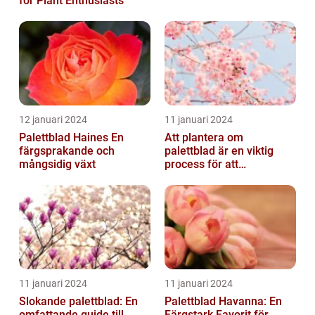
for Plant Enthusiasts
12 januari 2024
11 januari 2024
Palettblad Haines En
Att plantera om
färgsprakande och
palettblad är en viktig
mångsidig växt
process för att
säkerställa deras
överlevnad och tillväxt...
11 januari 2024
11 januari 2024
Slokande palettblad: En
Palettblad Havanna: En
omfattande guide till
Färgstark Favorit för