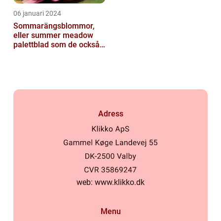
06 januari 2024
Sommarängsblommor,
eller summer meadow
palettblad som de också
kallas, är vackra och
färgglada växte...
Adress
web:
www.klikko.dk
Menu