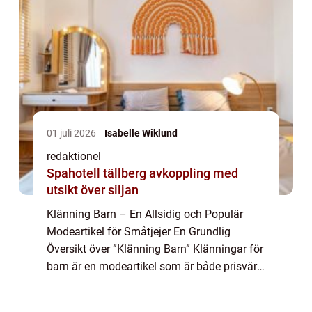
01 juli 2026
Isabelle Wiklund
redaktionel
Spahotell tällberg avkoppling med
utsikt över siljan
Klänning Barn – En Allsidig och Populär
Modeartikel för Småtjejer En Grundlig
Översikt över ”Klänning Barn” Klänningar för
barn är en modeartikel som är både prisvärd
och populär bland småtjejer. Dessa
klänningar är designade för at...