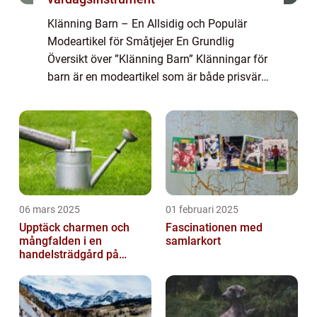
Klänning Barn – En Allsidig och Populär
Modeartikel för Småtjejer En Grundlig
Översikt över ”Klänning Barn” Klänningar för
barn är en modeartikel som är både prisvärd
och populär bland småtjejer. Dessa
klänningar är designade för at...
06 mars 2025
01 februari 2025
Upptäck charmen och
Fascinationen med
mångfalden i en
samlarkort
handelsträdgård på
Österlen