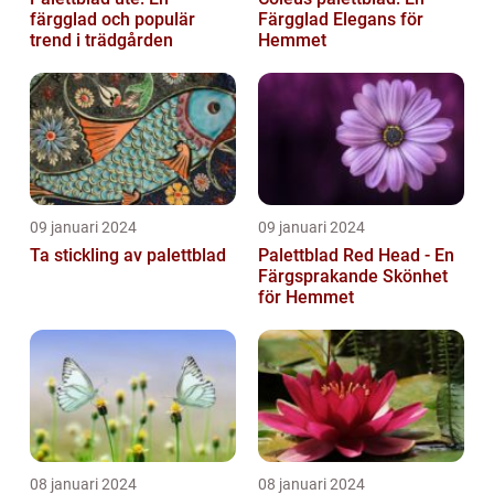
färgglad och populär
Färgglad Elegans för
trend i trädgården
Hemmet
09 januari 2024
09 januari 2024
Ta stickling av palettblad
Palettblad Red Head - En
Färgsprakande Skönhet
för Hemmet
08 januari 2024
08 januari 2024