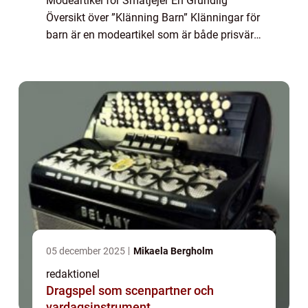
Modeartikel för Småtjejer En Grundlig
Översikt över ”Klänning Barn” Klänningar för
barn är en modeartikel som är både prisvärd
och populär bland småtjejer. Dessa
klänningar är designade för at...
05 december 2025
Mikaela Bergholm
redaktionel
Dragspel som scenpartner och
vardagsinstrument