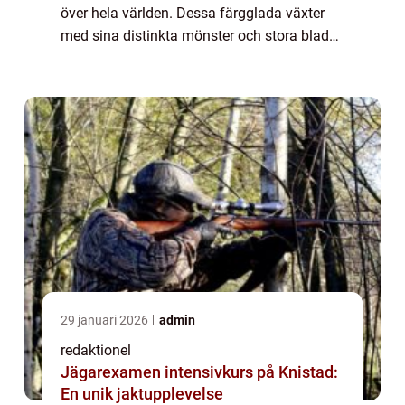
över hela världen. Dessa färgglada växter
med sina distinkta mönster och stora blad
har blivit älskade för sin skönhet och enkel
skötsel. I denna artikel kommer vi a...
29 januari 2026
admin
redaktionel
Jägarexamen intensivkurs på Knistad:
En unik jaktupplevelse