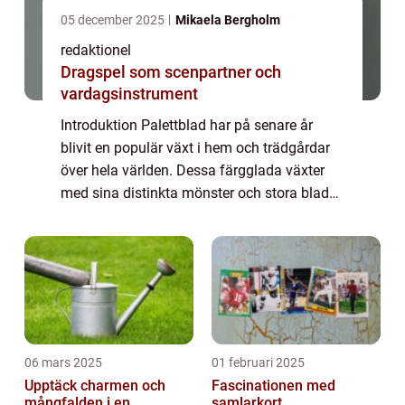
05 december 2025
Mikaela Bergholm
redaktionel
Dragspel som scenpartner och
vardagsinstrument
Introduktion Palettblad har på senare år
blivit en populär växt i hem och trädgårdar
över hela världen. Dessa färgglada växter
med sina distinkta mönster och stora blad
har blivit älskade för sin skönhet och enkel
skötsel. I denna artikel kommer vi a...
06 mars 2025
01 februari 2025
Upptäck charmen och
Fascinationen med
mångfalden i en
samlarkort