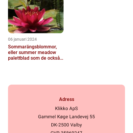
06 januari 2024
Sommarängsblommor,
eller summer meadow
palettblad som de också
kallas, är vackra och
färgglada växte...
Adress