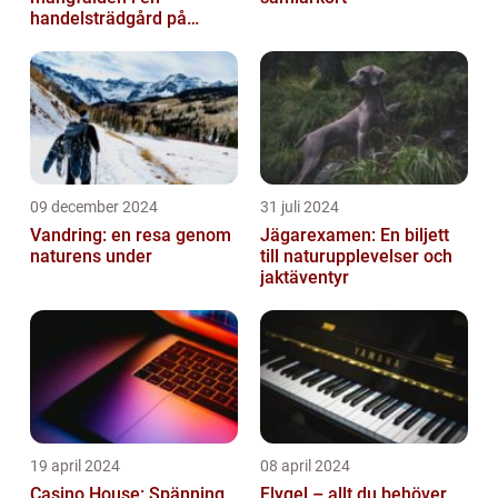
handelsträdgård på
Österlen
09 december 2024
31 juli 2024
Vandring: en resa genom
Jägarexamen: En biljett
naturens under
till naturupplevelser och
jaktäventyr
19 april 2024
08 april 2024
Casino House: Spänning
Flygel – allt du behöver