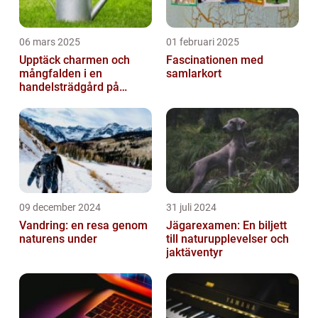
06 mars 2025
01 februari 2025
Upptäck charmen och
Fascinationen med
mångfalden i en
samlarkort
handelsträdgård på
Österlen
09 december 2024
31 juli 2024
Vandring: en resa genom
Jägarexamen: En biljett
naturens under
till naturupplevelser och
jaktäventyr