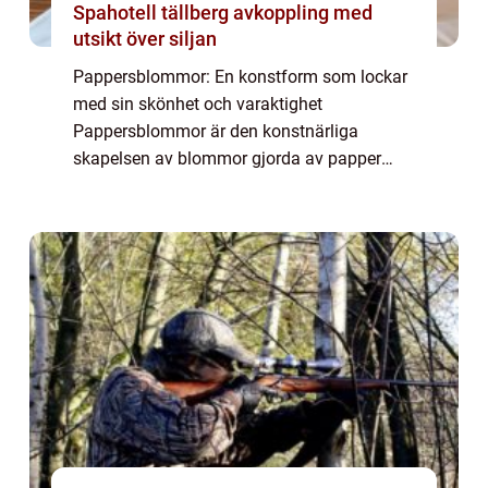
Spahotell tällberg avkoppling med
utsikt över siljan
Pappersblommor: En konstform som lockar
med sin skönhet och varaktighet
Pappersblommor är den konstnärliga
skapelsen av blommor gjorda av papper
istället för naturliga material. Denna form av
konst har funnits i århundraden och har
genomgått en impon...