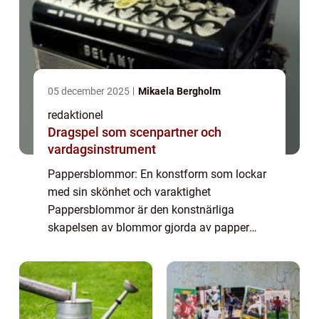
05 december 2025
Mikaela Bergholm
redaktionel
Dragspel som scenpartner och
vardagsinstrument
Pappersblommor: En konstform som lockar
med sin skönhet och varaktighet
Pappersblommor är den konstnärliga
skapelsen av blommor gjorda av papper
istället för naturliga material. Denna form av
konst har funnits i århundraden och har
genomgått en impon...