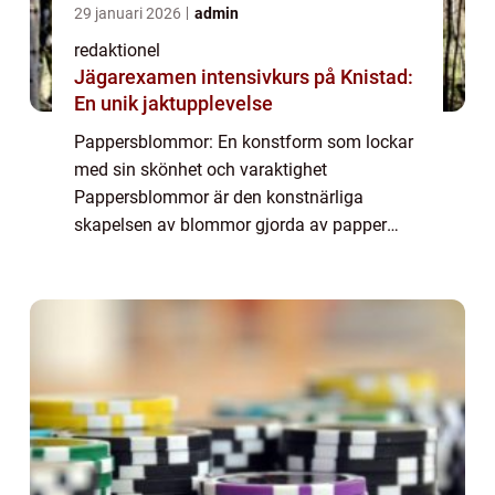
29 januari 2026
admin
redaktionel
Jägarexamen intensivkurs på Knistad:
En unik jaktupplevelse
Pappersblommor: En konstform som lockar
med sin skönhet och varaktighet
Pappersblommor är den konstnärliga
skapelsen av blommor gjorda av papper
istället för naturliga material. Denna form av
konst har funnits i århundraden och har
genomgått en impon...