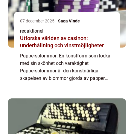
07 december 2025
Saga Vinde
redaktionel
Utforska världen av casinon:
underhållning och vinstmöjligheter
Pappersblommor: En konstform som lockar
med sin skönhet och varaktighet
Pappersblommor är den konstnärliga
skapelsen av blommor gjorda av papper
istället för naturliga material. Denna form av
konst har funnits i århundraden och har
genomgått en impon...