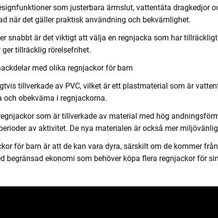
esignfunktioner som justerbara ärmslut, vattentäta dragkedjor oc
nad när det gäller praktisk användning och bekvämlighet.
r snabbt är det viktigt att välja en regnjacka som har tillräckl
r tillräcklig rörelsefrihet.
ackdelar med olika regnjackor för barn
igtvis tillverkade av PVC, vilket är ett plastmaterial som är va
iga och obekväma i regnjackorna.
regnjackor som är tillverkade av material med hög andningsförmå
erioder av aktivitet. De nya materialen är också mer miljövänliga
kor för barn är att de kan vara dyra, särskilt om de kommer f
ed begränsad ekonomi som behöver köpa flera regnjackor för sin