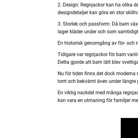
2. Design: Regnjackor kan ha olika d
designdetaljer kan göra en stor skill
3. Storlek och passform: Då barn växe
lager kläder under och som samtidigt ge
En historisk genomgång av för- och n
Tidigare var regnjackor för barn vanl
Detta gjorde att barn lätt blev svett
Nu för tiden finns det dock moderna 
torrt och bekvämt även under längre p
En viktig nackdel med många regnjac
kan vara en utmaning för familjer m