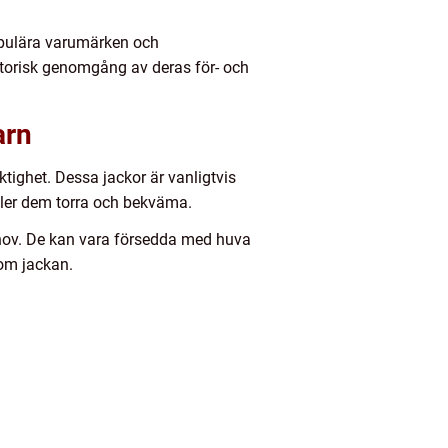
 populära varumärken och
storisk genomgång av deras för- och
arn
tighet. Dessa jackor är vanligtvis
åller dem torra och bekväma.
 behov. De kan vara försedda med huva
nom jackan.