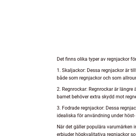
Det finns olika typer av regnjackor 
1. Skaljackor: Dessa regnjackor är ti
både som regnjackor och som allroun
2. Regnrockar: Regnrockar är längre ä
barnet behöver extra skydd mot regne
3. Fodrade regnjackor: Dessa regnjacko
idealiska för användning under höst
När det gäller populära varumärken 
erbjuder högkvalitativa regnjackor s