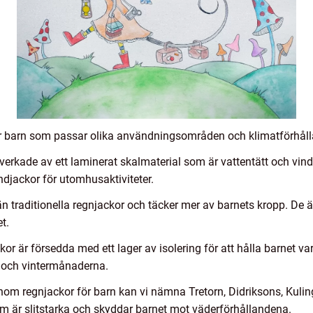
för barn som passar olika användningsområden och klimatförhåll
llverkade av ett laminerat skalmaterial som är vattentätt och vin
djackor för utomhusaktiviteter.
n traditionella regnjackor och täcker mer av barnets kropp. De ä
t.
r är försedda med ett lager av isolering för att hålla barnet varm
- och vintermånaderna.
inom regnjackor för barn kan vi nämna Tretorn, Didriksons, Kul
om är slitstarka och skyddar barnet mot väderförhållandena.