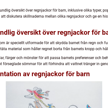
rundlig översikt över regnjackor för barn, inklusive olika typer,
att diskutera skillnaderna mellan olika regnjackor och ge en hi
ndlig översikt över regnjackor för b
m är speciellt utformade för att skydda barnet från regn och fuk
tentäta material som håller regnet borta från barnets kropp och h
stilar, färger och mönster för att passa barnets preferenser och
t förseglade sömmar för att förhindra att vattnet tränger in ge
tation av regnjackor för barn