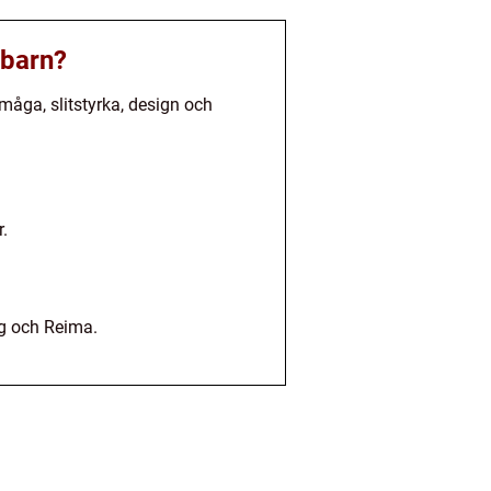
 barn?
måga, slitstyrka, design och
r.
ng och Reima.