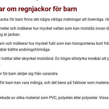
ar om regnjackor för barn
jacka för barn finns det några viktiga mätningar att överväga. H
llimeter och indikerar hur mycket vatten som kan motstås innan d
g är jackan.
am och indikerar hur mycket fukt som kan transporteras bort f
nebär bättre andningsförmåga.
al tvättar eller skrynkel motstånd. En högre slitstyrka innebär at
.
 för barn skiljer sig från varandra
 för barn kan vara många, och det beror på faktorer som material
erkade av olika material som PVC, polyeten eller polyester. Vissa 