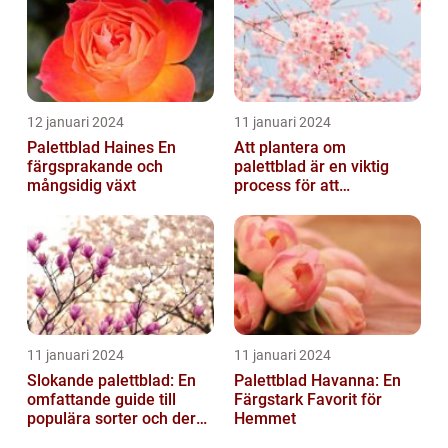
12 januari 2024
11 januari 2024
Palettblad Haines En
Att plantera om
färgsprakande och
palettblad är en viktig
mångsidig växt
process för att
säkerställa deras
överlevnad och tillväxt...
11 januari 2024
11 januari 2024
Slokande palettblad: En
Palettblad Havanna: En
omfattande guide till
Färgstark Favorit för
populära sorter och deras
Hemmet
vård