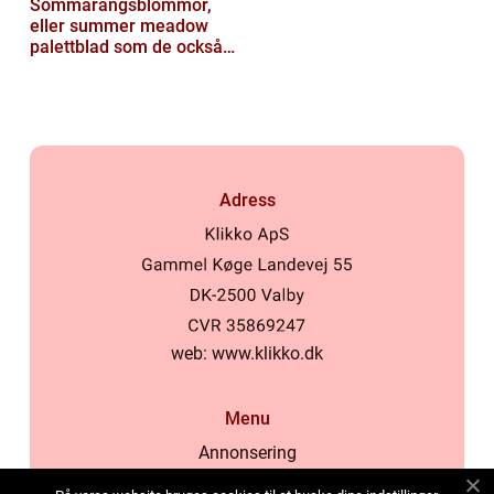
Sommarängsblommor,
eller summer meadow
palettblad som de också
kallas, är vackra och
färgglada växte...
Adress
web:
www.klikko.dk
Menu
Annonsering
Om oss