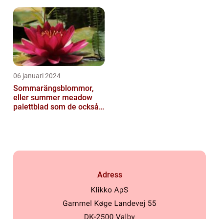
06 januari 2024
Sommarängsblommor,
eller summer meadow
palettblad som de också
kallas, är vackra och
färgglada växte...
Adress