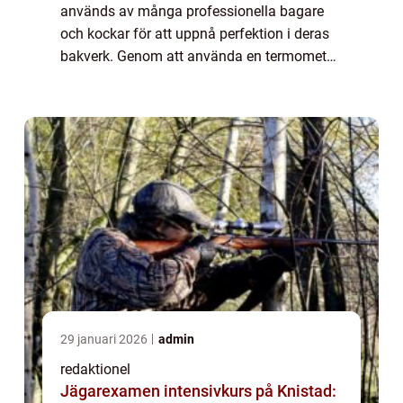
används av många professionella bagare
och kockar för att uppnå perfektion i deras
bakverk. Genom att använda en termometer
kan man säkerställa att bakverken är
tillagade till rätt temperatur, vilket ger bästa
möjl...
29 januari 2026
admin
redaktionel
Jägarexamen intensivkurs på Knistad: