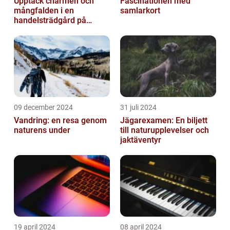
Upptäck charmen och
Fascinationen med
mångfalden i en
samlarkort
handelsträdgård på
Österlen
09 december 2024
31 juli 2024
Vandring: en resa genom
Jägarexamen: En biljett
naturens under
till naturupplevelser och
jaktäventyr
19 april 2024
08 april 2024