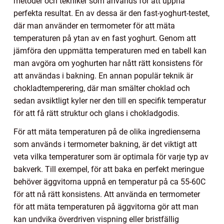
metoder och tekniker som används för att uppnå
perfekta resultat. En av dessa är den fast-yoghurt-testet,
där man använder en termometer för att mäta
temperaturen på ytan av en fast yoghurt. Genom att
jämföra den uppmätta temperaturen med en tabell kan
man avgöra om yoghurten har nått rätt konsistens för
att användas i bakning. En annan populär teknik är
chokladtemperering, där man smälter choklad och
sedan avsiktligt kyler ner den till en specifik temperatur
för att få rätt struktur och glans i chokladgodis.
För att mäta temperaturen på de olika ingredienserna
som används i termometer bakning, är det viktigt att
veta vilka temperaturer som är optimala för varje typ av
bakverk. Till exempel, för att baka en perfekt meringue
behöver äggvitorna uppnå en temperatur på ca 55-60C
för att nå rätt konsistens. Att använda en termometer
för att mäta temperaturen på äggvitorna gör att man
kan undvika överdriven vispning eller bristfällig