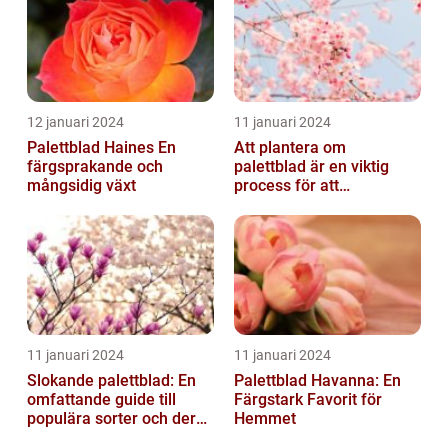
12 januari 2024
11 januari 2024
Palettblad Haines En
Att plantera om
färgsprakande och
palettblad är en viktig
mångsidig växt
process för att
säkerställa deras
överlevnad och tillväxt...
11 januari 2024
11 januari 2024
Slokande palettblad: En
Palettblad Havanna: En
omfattande guide till
Färgstark Favorit för
populära sorter och deras
Hemmet
vård