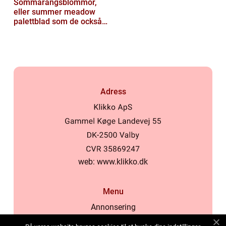
Sommarängsblommor,
eller summer meadow
palettblad som de också
kallas, är vackra och
färgglada växte...
Adress
web:
www.klikko.dk
Menu
Annonsering
Om oss