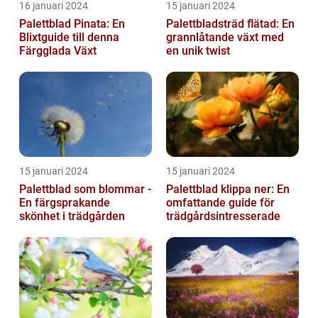
16 januari 2024
15 januari 2024
Palettblad Pinata: En
Palettbladsträd flätad: En
Blixtguide till denna
grannlåtande växt med
Färgglada Växt
en unik twist
15 januari 2024
15 januari 2024
Palettblad som blommar -
Palettblad klippa ner: En
En färgsprakande
omfattande guide för
skönhet i trädgården
trädgårdsintresserade