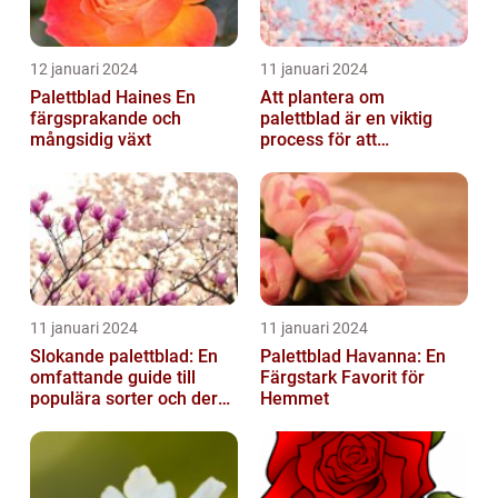
12 januari 2024
11 januari 2024
Palettblad Haines En
Att plantera om
färgsprakande och
palettblad är en viktig
mångsidig växt
process för att
säkerställa deras
överlevnad och tillväxt...
11 januari 2024
11 januari 2024
Slokande palettblad: En
Palettblad Havanna: En
omfattande guide till
Färgstark Favorit för
populära sorter och deras
Hemmet
vård