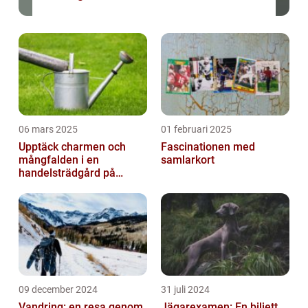
06 mars 2025
01 februari 2025
Upptäck charmen och
Fascinationen med
mångfalden i en
samlarkort
handelsträdgård på
Österlen
09 december 2024
31 juli 2024
Vandring: en resa genom
Jägarexamen: En biljett