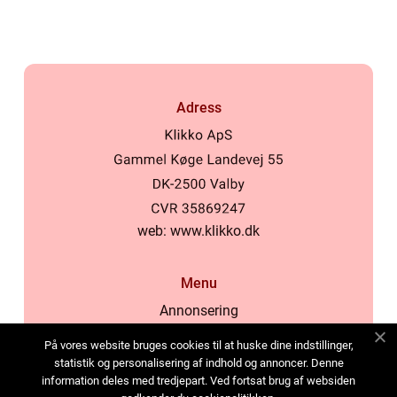
kallas, är vackra och
färgglada växte...
Adress
web:
www.klikko.dk
Menu
Annonsering
Om oss
På vores website bruges cookies til at huske dine indstillinger,
Cookies
statistik og personalisering af indhold og annoncer. Denne
information deles med tredjepart. Ved fortsat brug af websiden
Kontakta oss