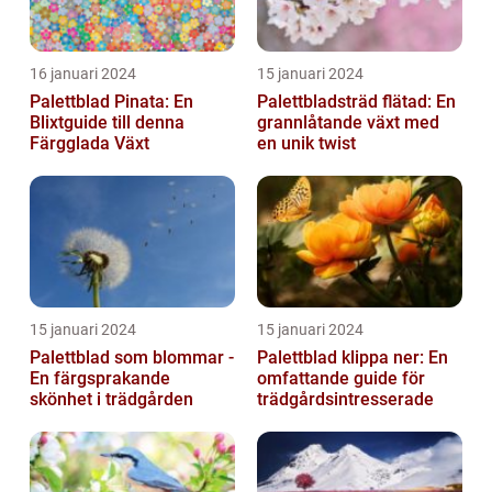
16 januari 2024
15 januari 2024
Palettblad Pinata: En
Palettbladsträd flätad: En
Blixtguide till denna
grannlåtande växt med
Färgglada Växt
en unik twist
15 januari 2024
15 januari 2024
Palettblad som blommar -
Palettblad klippa ner: En
En färgsprakande
omfattande guide för
skönhet i trädgården
trädgårdsintresserade