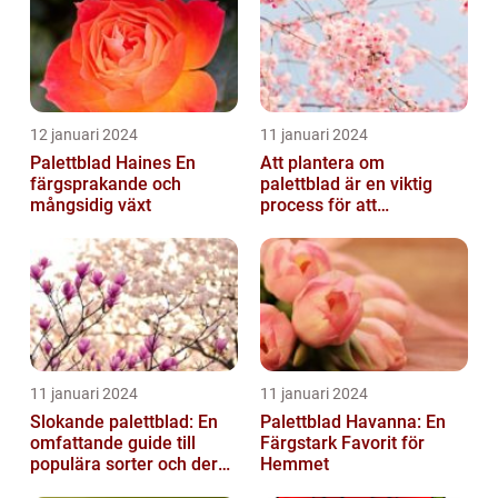
12 januari 2024
11 januari 2024
Palettblad Haines En
Att plantera om
färgsprakande och
palettblad är en viktig
mångsidig växt
process för att
säkerställa deras
överlevnad och tillväxt...
11 januari 2024
11 januari 2024
Slokande palettblad: En
Palettblad Havanna: En
omfattande guide till
Färgstark Favorit för
populära sorter och deras
Hemmet
vård