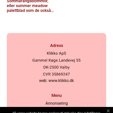
Sommarängsblommor,
eller summer meadow
palettblad som de också
kallas, är vackra och
färgglada växte...
Adress
web:
www.klikko.dk
Menu
Annonsering
Om oss