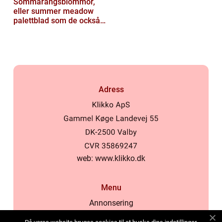
Sommarängsblommor,
eller summer meadow
palettblad som de också
kallas, är vackra och
färgglada växte...
Adress
web:
www.klikko.dk
Menu
Annonsering
Om oss