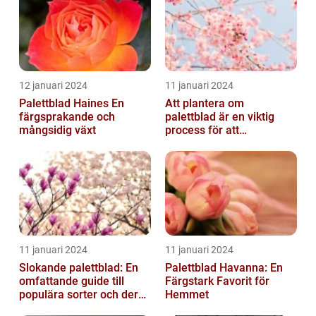
12 januari 2024
11 januari 2024
Palettblad Haines En
Att plantera om
färgsprakande och
palettblad är en viktig
mångsidig växt
process för att
säkerställa deras
överlevnad och tillväxt...
11 januari 2024
11 januari 2024
Slokande palettblad: En
Palettblad Havanna: En
omfattande guide till
Färgstark Favorit för
populära sorter och deras
Hemmet
vård