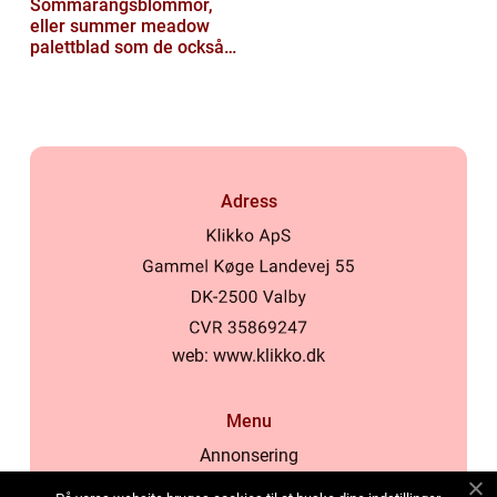
Sommarängsblommor,
eller summer meadow
palettblad som de också
kallas, är vackra och
färgglada växte...
Adress
web:
www.klikko.dk
Menu
Annonsering
Om oss