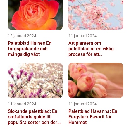
12 januari 2024
11 januari 2024
Palettblad Haines En
Att plantera om
färgsprakande och
palettblad är en viktig
mångsidig växt
process för att
säkerställa deras
överlevnad och tillväxt...
11 januari 2024
11 januari 2024
Slokande palettblad: En
Palettblad Havanna: En
omfattande guide till
Färgstark Favorit för
populära sorter och deras
Hemmet
vård