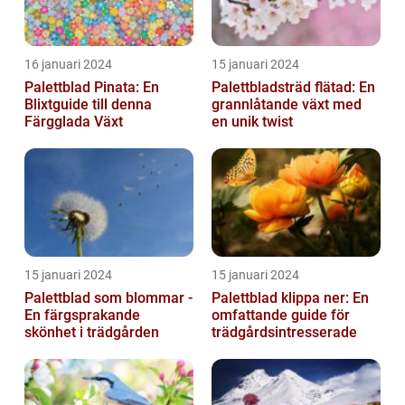
16 januari 2024
15 januari 2024
Palettblad Pinata: En
Palettbladsträd flätad: En
Blixtguide till denna
grannlåtande växt med
Färgglada Växt
en unik twist
15 januari 2024
15 januari 2024
Palettblad som blommar -
Palettblad klippa ner: En
En färgsprakande
omfattande guide för
skönhet i trädgården
trädgårdsintresserade