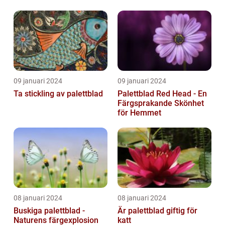
09 januari 2024
09 januari 2024
Ta stickling av palettblad
Palettblad Red Head - En
Färgsprakande Skönhet
för Hemmet
08 januari 2024
08 januari 2024
Buskiga palettblad -
Är palettblad giftig för
Naturens färgexplosion
katt