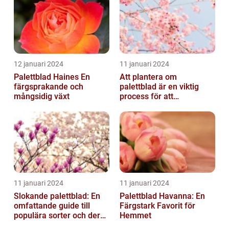
12 januari 2024
11 januari 2024
Palettblad Haines En
Att plantera om
färgsprakande och
palettblad är en viktig
mångsidig växt
process för att
säkerställa deras
överlevnad och tillväxt...
11 januari 2024
11 januari 2024
Slokande palettblad: En
Palettblad Havanna: En
omfattande guide till
Färgstark Favorit för
populära sorter och deras
Hemmet
vård