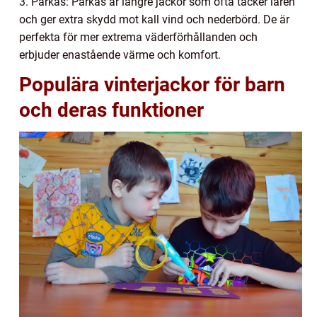
3. Parkas: Parkas är längre jackor som ofta täcker låren
och ger extra skydd mot kall vind och nederbörd. De är
perfekta för mer extrema väderförhållanden och
erbjuder enastående värme och komfort.
Populära vinterjackor för barn
och deras funktioner