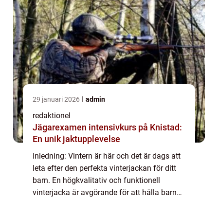
29 januari 2026
admin
redaktionel
Jägarexamen intensivkurs på Knistad:
En unik jaktupplevelse
Inledning: Vintern är här och det är dags att
leta efter den perfekta vinterjackan för ditt
barn. En högkvalitativ och funktionell
vinterjacka är avgörande för att hålla barnet
varmt och skyddat under kalla temperaturer
och snöiga förhållanden. I den...