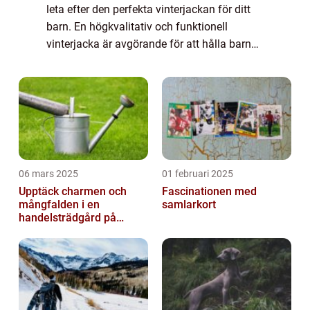
leta efter den perfekta vinterjackan för ditt
barn. En högkvalitativ och funktionell
vinterjacka är avgörande för att hålla barnet
varmt och skyddat under kalla temperaturer
och snöiga förhållanden. I den...
06 mars 2025
01 februari 2025
Upptäck charmen och
Fascinationen med
mångfalden i en
samlarkort
handelsträdgård på
Österlen