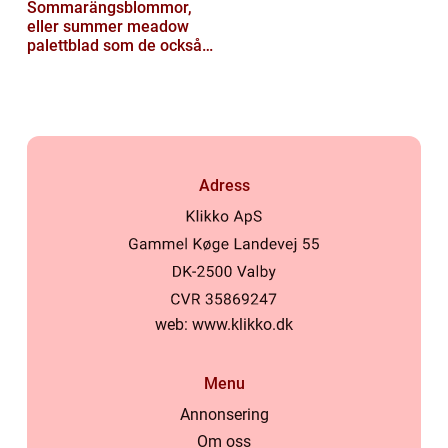
Sommarängsblommor,
eller summer meadow
palettblad som de också
kallas, är vackra och
färgglada växte...
Adress
web:
www.klikko.dk
Menu
Annonsering
Om oss