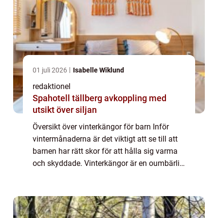
01 juli 2026
Isabelle Wiklund
redaktionel
Spahotell tällberg avkoppling med
utsikt över siljan
Översikt över vinterkängor för barn Inför
vintermånaderna är det viktigt att se till att
barnen har rätt skor för att hålla sig varma
och skyddade. Vinterkängor är en oumbärlig
del av barnets vintergarderob, och det är
viktigt att välja en bra kvalit...