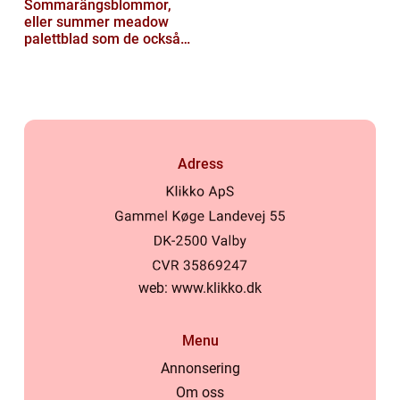
Sommarängsblommor,
eller summer meadow
palettblad som de också
kallas, är vackra och
färgglada växte...
Adress
web:
www.klikko.dk
Menu
Annonsering
Om oss