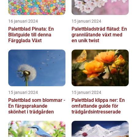
16 januari 2024
15 januari 2024
Palettblad Pinata: En
Palettbladsträd flätad: En
Blixtguide till denna
grannlåtande växt med
Färgglada Växt
en unik twist
15 januari 2024
15 januari 2024
Palettblad som blommar -
Palettblad klippa ner: En
En färgsprakande
omfattande guide för
skönhet i trädgården
trädgårdsintresserade