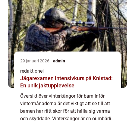
29 januari 2026
admin
redaktionel
Jägarexamen intensivkurs på Knistad:
En unik jaktupplevelse
Översikt över vinterkängor för barn Inför
vintermånaderna är det viktigt att se till att
barnen har rätt skor för att hålla sig varma
och skyddade. Vinterkängor är en oumbärlig
del av barnets vintergarderob, och det är
viktigt att välja en bra kvalit...