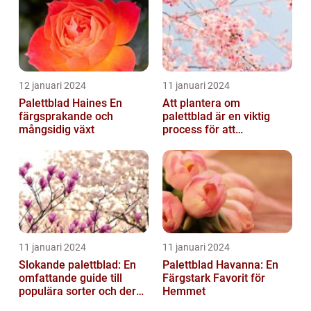
12 januari 2024
11 januari 2024
Palettblad Haines En
Att plantera om
färgsprakande och
palettblad är en viktig
mångsidig växt
process för att
säkerställa deras
överlevnad och tillväxt...
11 januari 2024
11 januari 2024
Slokande palettblad: En
Palettblad Havanna: En
omfattande guide till
Färgstark Favorit för
populära sorter och deras
Hemmet
vård