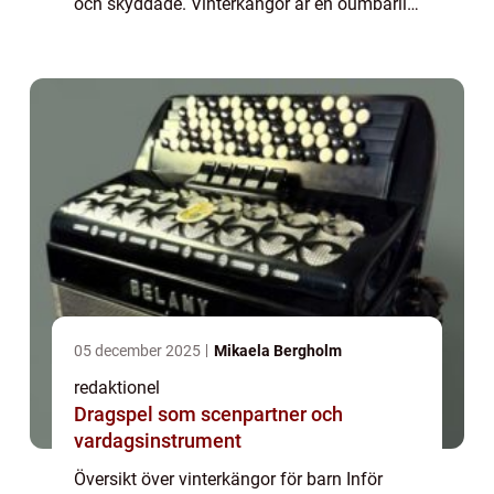
och skyddade. Vinterkängor är en oumbärlig
del av barnets vintergarderob, och det är
viktigt att välja en bra kvalit...
05 december 2025
Mikaela Bergholm
redaktionel
Dragspel som scenpartner och
vardagsinstrument
Översikt över vinterkängor för barn Inför