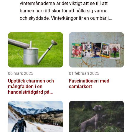
vintermånaderna är det viktigt att se till att
barnen har rätt skor för att hålla sig varma
och skyddade. Vinterkängor är en oumbärlig
del av barnets vintergarderob, och det är
viktigt att välja en bra kvalit...
06 mars 2025
01 februari 2025
Upptäck charmen och
Fascinationen med
mångfalden i en
samlarkort
handelsträdgård på
Österlen